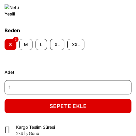
Beden
S
M
L
XL
XXL
Adet
SEPETE EKLE
Kargo Teslim Süresi
2-4 İş Günü