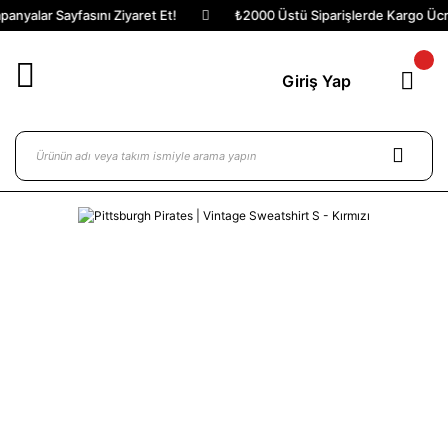
nyalar Sayfasını Ziyaret Et!
₺2000 Üstü Siparişlerde Kargo Ücret
Giriş Yap