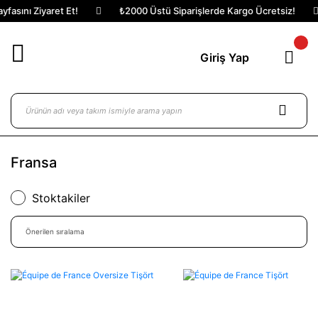
ı Ziyaret Et!
₺2000 Üstü Siparişlerde Kargo Ücretsiz!
K
Giriş Yap
Fransa
Stoktakiler