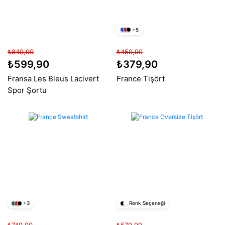
+5
₺849,90
₺459,90
₺599,90
₺379,90
Fransa Les Bleus Lacivert
France Tişört
Spor Şortu
+3
Renk Seçeneği