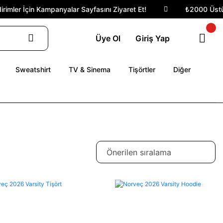
mler İçin Kampanyalar Sayfasını Ziyaret Et!
₺2000 Üstü Sip
Üye Ol
Giriş Yap
Sweatshirt
TV & Sinema
Tişörtler
Diğer