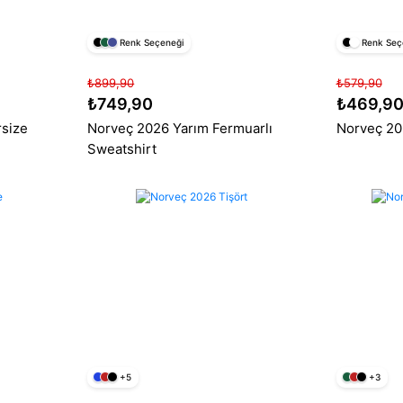
Renk Seçeneği
Renk Seç
₺899,90
₺579,90
₺749,90
₺469,9
rsize
Norveç 2026 Yarım Fermuarlı
Norveç 20
Sweatshirt
+5
+3