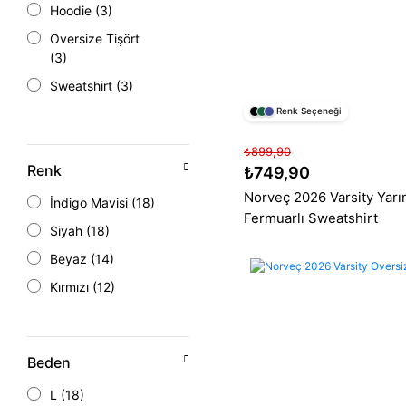
Hoodie (3)
Oversize Tişört
(3)
Sweatshirt (3)
Renk Seçeneği
Tişört (3)
Yarım Fermuarlı
₺899,90
Sweatshirt (3)
Renk
₺749,90
Polo Tişört (2)
Norveç 2026 Varsity Yar
İndigo Mavisi (18)
Fermuarlı
Fermuarlı Sweatshirt
Siyah (18)
Sweatshirt (1)
Beyaz (14)
Kırmızı (12)
Nefti Yeşili (12)
Gri (9)
Beden
Füme (6)
L (18)
Mavi (3)