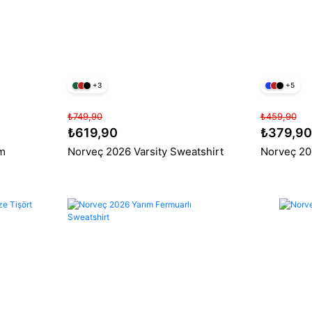
+3
+5
₺749,90
₺459,90
₺619,90
₺379,90
ım
Norveç 2026 Varsity Sweatshirt
Norveç 202