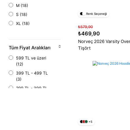
M (18)
Sarı (3)
Renk Seçeneği
S (18)
XL (18)
₺579,90
XXL (15)
₺469,90
Norveç 2026 Varsity Ove
Tüm Fiyat Aralıkları
Tişört
599 TL ve üzeri
(12)
399 TL - 499 TL
(3)
299 TL - 399 TL
(2)
499 TL - 599 TL
(1)
+5