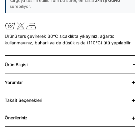
kargoya teslim edilir. Tüm bu süreç en fazla
2-4 İŞ GÜNÜ
sürebiliyor.
Ürünü ters çevirerek 30°C sıcaklıkta yıkayınız,
ağartıcı
kullanmayınız,
buharlı ya da düşük ısıda (110°C) ütü yapılabilir
Ürün Bilgisi
Yorumlar
Taksit Seçenekleri
Önerileriniz