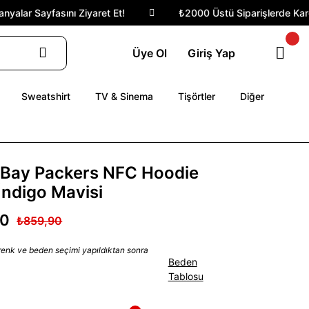
alar Sayfasını Ziyaret Et!
₺2000 Üstü Siparişlerde Kargo 
Üye Ol
Giriş Yap
Sweatshirt
TV & Sinema
Tişörtler
Diğer
 Bay Packers NFC Hoodie
İndigo Mavisi
90
₺859,90
 renk ve beden seçimi yapıldıktan sonra
Beden
Tablosu