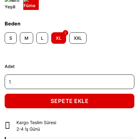
Beden
S
M
L
XL
XXL
Adet
SEPETE EKLE
Kargo Teslim Süresi
2-4 İş Günü