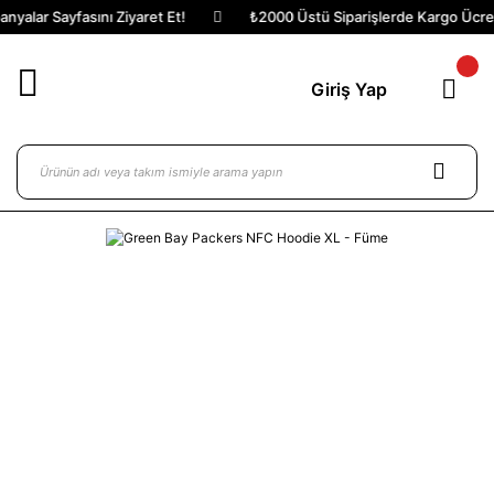
yalar Sayfasını Ziyaret Et!
₺2000 Üstü Siparişlerde Kargo Ücrets
Giriş Yap