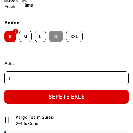
Beden
S
M
L
XL
XXL
Adet
SEPETE EKLE
Kargo Teslim Süresi
2-4 İş Günü