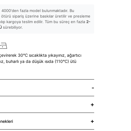
 4000'den fazla model bulunmaktadır. Bu
ötürü sipariş üzerine baskılar üretilir ve presleme
pılıp kargoya teslim edilir. Tüm bu süreç en fazla
2-
Ü
sürebiliyor.
çevirerek 30°C sıcaklıkta yıkayınız,
ağartıcı
ız,
buharlı ya da düşük ısıda (110°C) ütü
nekleri