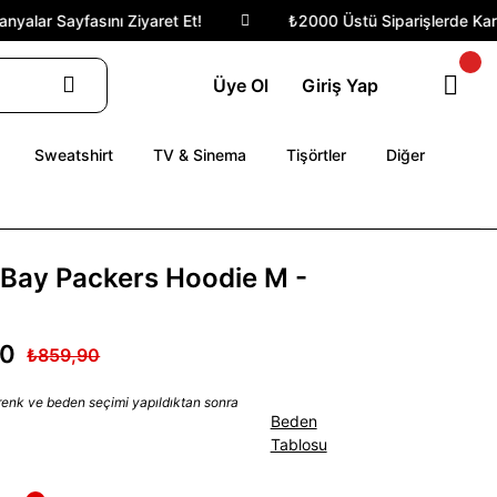
alar Sayfasını Ziyaret Et!
₺2000 Üstü Siparişlerde Kargo 
Üye Ol
Giriş Yap
Sweatshirt
TV & Sinema
Tişörtler
Diğer
Bay Packers Hoodie M -
90
₺859,90
 renk ve beden seçimi yapıldıktan sonra
Beden
Tablosu