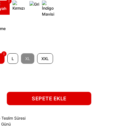
M
L
XL
XXL
SEPETE EKLE
 Teslim Süresi
ş Günü