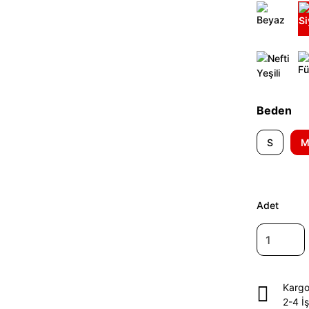
Beden
S
Adet
Kargo
2-4 İ