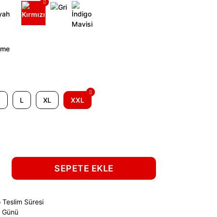
M
L
XL
XXL
SEPETE EKLE
 Teslim Süresi
ş Günü