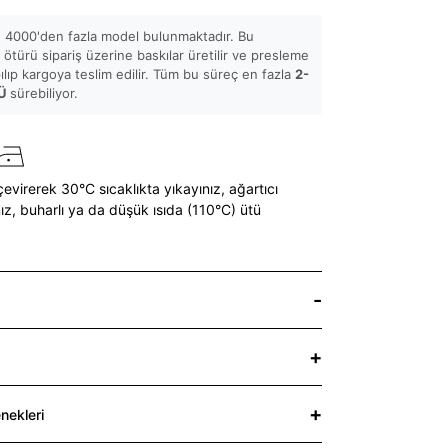
 4000'den fazla model bulunmaktadır. Bu
ötürü sipariş üzerine baskılar üretilir ve presleme
pılıp kargoya teslim edilir. Tüm bu süreç en fazla
2-
Ü
sürebiliyor.
çevirerek 30°C sıcaklıkta yıkayınız,
ağartıcı
ız,
buharlı ya da düşük ısıda (110°C) ütü
nekleri