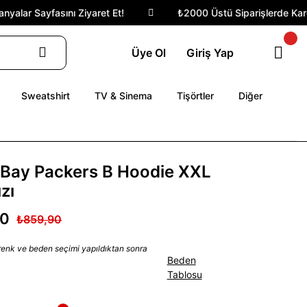
alar Sayfasını Ziyaret Et!
₺2000 Üstü Siparişlerde Kargo 
Üye Ol
Giriş Yap
Sweatshirt
TV & Sinema
Tişörtler
Diğer
 Bay Packers B Hoodie XXL
zı
90
₺859,90
 renk ve beden seçimi yapıldıktan sonra
Beden
Tablosu