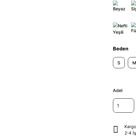
Beden
S
Adet
Kargo
2-4 İ