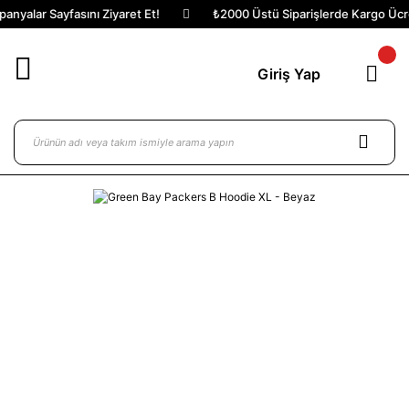
nyalar Sayfasını Ziyaret Et!
₺2000 Üstü Siparişlerde Kargo Ücret
Giriş Yap