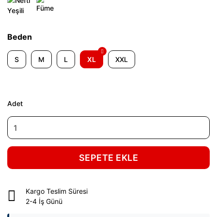
Beden
S
M
L
XL
XXL
Adet
SEPETE EKLE
Kargo Teslim Süresi
2-4 İş Günü