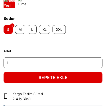
Beden
S
M
L
XL
XXL
Adet
SEPETE EKLE
Kargo Teslim Süresi
2-4 İş Günü