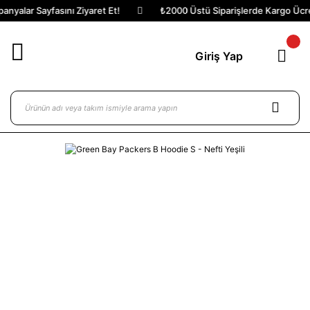
nyalar Sayfasını Ziyaret Et!
₺2000 Üstü Siparişlerde Kargo Ücret
Giriş Yap