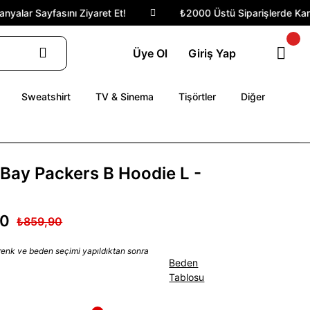
alar Sayfasını Ziyaret Et!
₺2000 Üstü Siparişlerde Kargo 
Üye Ol
Giriş Yap
Sweatshirt
TV & Sinema
Tişörtler
Diğer
Bay Packers B Hoodie L -
90
₺859,90
 renk ve beden seçimi yapıldıktan sonra
Beden
Tablosu