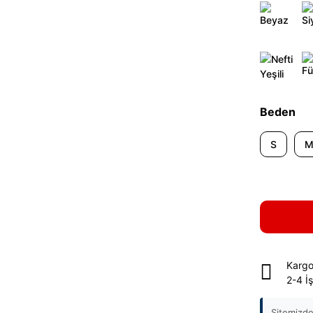
Beden
S
Kargo
2-4 İ
Sitemizde