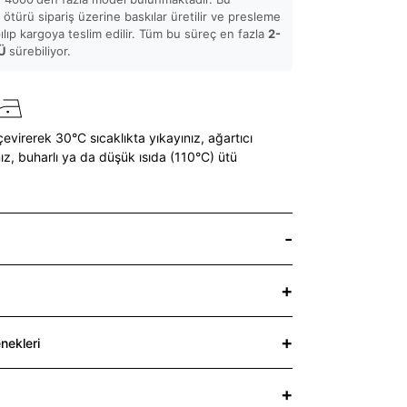
ötürü sipariş üzerine baskılar üretilir ve presleme
pılıp kargoya teslim edilir. Tüm bu süreç en fazla
2-
Ü
sürebiliyor.
çevirerek 30°C sıcaklıkta yıkayınız,
ağartıcı
ız,
buharlı ya da düşük ısıda (110°C) ütü
nekleri