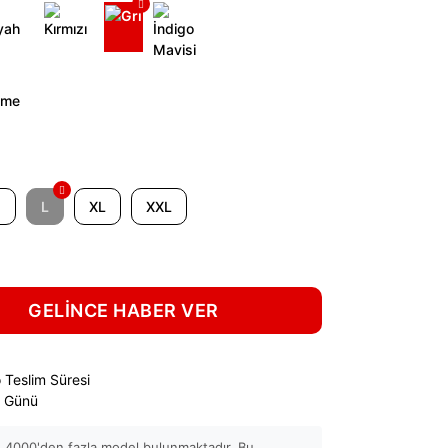
M
L
XL
XXL
GELİNCE HABER VER
 Teslim Süresi
ş Günü
 4000'den fazla model bulunmaktadır. Bu