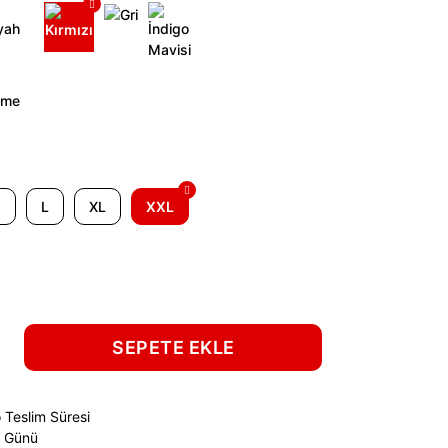
M
L
XL
XXL
SEPETE EKLE
 Teslim Süresi
ş Günü