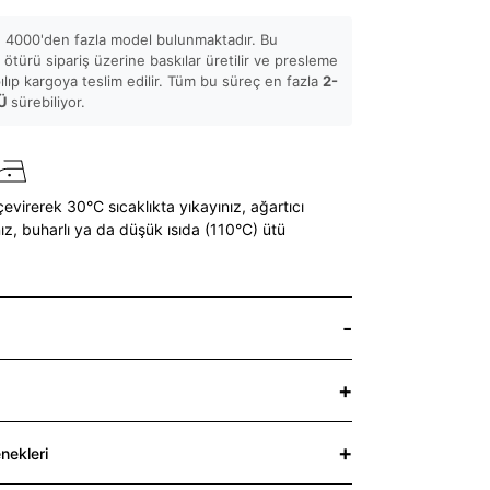
 4000'den fazla model bulunmaktadır. Bu
ötürü sipariş üzerine baskılar üretilir ve presleme
pılıp kargoya teslim edilir. Tüm bu süreç en fazla
2-
Ü
sürebiliyor.
çevirerek 30°C sıcaklıkta yıkayınız,
ağartıcı
ız,
buharlı ya da düşük ısıda (110°C) ütü
nekleri