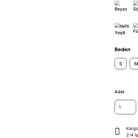
Beden
S
Adet
Kargo
2-4 İ