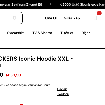
lar Sayfasını Ziyaret Et!
₺2000 Üstü Siparişlerde Kargo 
Üye Ol
Giriş Yap
Sweatshirt
TV & Sinema
Tişörtler
Diğer
CKERS Iconic Hoodie XXL -
ı
90
₺859,90
 renk ve beden seçimi yapıldıktan sonra
Beden
Tablosu