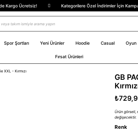
Kargo Ücretsiz!
Kategorilere Özel İndirimler İçin Kampanya
Spor Şortları
Yeni Ürünler
Hoodie
Casual
Oyun
Fırsat Ürünleri
GB PA
Kırmız
₺729,
Ürün görseli,
değişecektir.
Renk