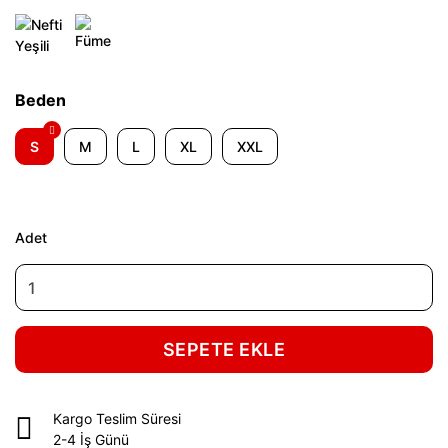
Beden
S
M
L
XL
XXL
Adet
SEPETE EKLE
Kargo Teslim Süresi
2-4 İş Günü