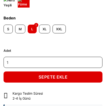
Beden
S
M
L
XL
XXL
Adet
SEPETE EKLE
Kargo Teslim Süresi
2-4 İş Günü