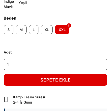
Beden
S
M
L
XL
XXL
Adet
SEPETE EKLE
Kargo Teslim Süresi
2-4 İş Günü