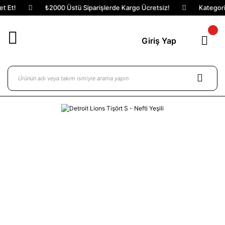
Et!
₺2000 Üstü Siparişlerde Kargo Ücretsiz!
Kategoriler
Giriş Yap