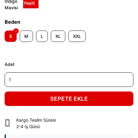
Beden
S
M
L
XL
XXL
Adet
SEPETE EKLE
Kargo Teslim Süresi
2-4 İş Günü