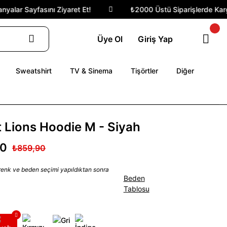
lar Sayfasını Ziyaret Et!
₺2000 Üstü Siparişlerde Kargo 
Üye Ol
Giriş Yap
Sweatshirt
TV & Sinema
Tişörtler
Diğer
t Lions Hoodie M - Siyah
90
₺859,90
 renk ve beden seçimi yapıldıktan sonra
Beden
Tablosu