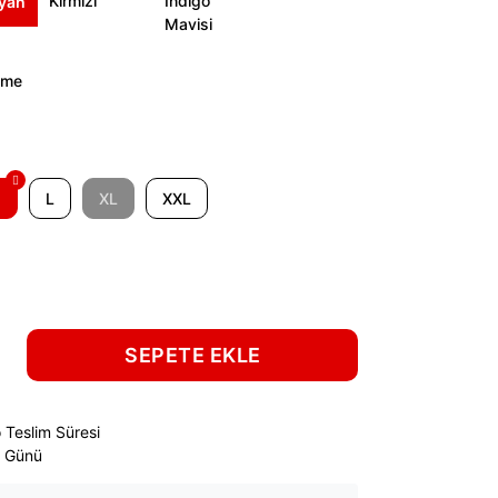
M
L
XL
XXL
SEPETE EKLE
 Teslim Süresi
ş Günü