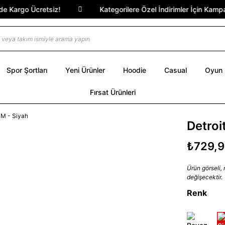
Kargo Ücretsiz!
Kategorilere Özel İndirimler İçin Kampanya
Spor Şortları
Yeni Ürünler
Hoodie
Casual
Oyun
Fırsat Ürünleri
Detroi
₺729,
Ürün görseli,
değişecektir.
Renk