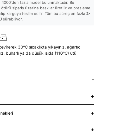
 4000'den fazla model bulunmaktadır. Bu
ötürü sipariş üzerine baskılar üretilir ve presleme
pılıp kargoya teslim edilir. Tüm bu süreç en fazla
2-
Ü
sürebiliyor.
çevirerek 30°C sıcaklıkta yıkayınız,
ağartıcı
ız,
buharlı ya da düşük ısıda (110°C) ütü
nekleri