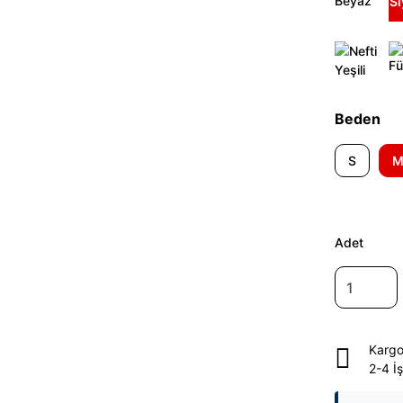
Beden
S
Adet
Kargo
2-4 İ