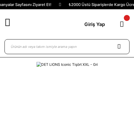
yalar Sayfasını Ziyaret Et!
₺2000 Üstü Siparişlerde Kargo Ücrets
Giriş Yap