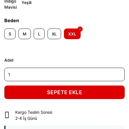
Beden
S
M
L
XL
XXL
Adet
SEPETE EKLE
Kargo Teslim Süresi
2-4 İş Günü