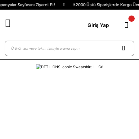
nyalar Sayfasını Ziyaret Et!
₺2000 Üstü Siparişlerde Kargo Ücret
Giriş Yap