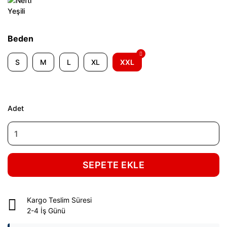
Beden
S
M
L
XL
XXL
Adet
SEPETE EKLE
Kargo Teslim Süresi
2-4 İş Günü