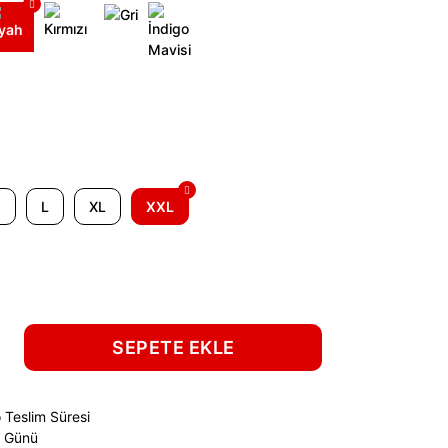
M
L
XL
XXL
SEPETE EKLE
 Teslim Süresi
ş Günü