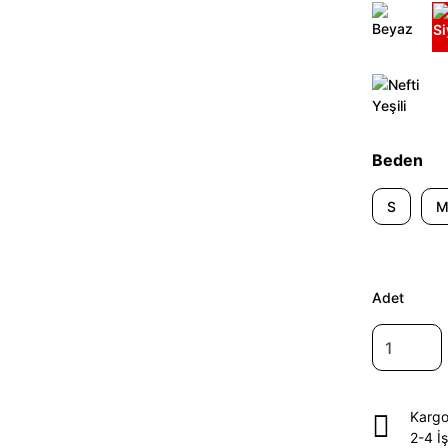
Beden
S
Adet
Kargo
2-4 İ