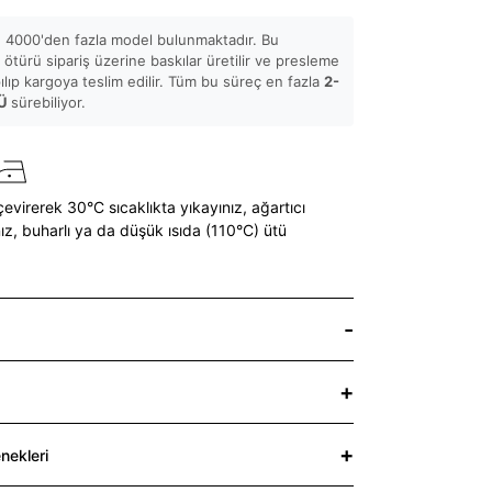
 4000'den fazla model bulunmaktadır. Bu
ötürü sipariş üzerine baskılar üretilir ve presleme
pılıp kargoya teslim edilir. Tüm bu süreç en fazla
2-
Ü
sürebiliyor.
çevirerek 30°C sıcaklıkta yıkayınız,
ağartıcı
ız,
buharlı ya da düşük ısıda (110°C) ütü
nekleri