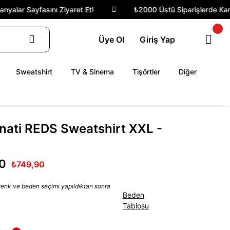
alar Sayfasını Ziyaret Et!
₺2000 Üstü Siparişlerde Kargo
Üye Ol
Giriş Yap
Sweatshirt
TV & Sinema
Tişörtler
Diğer
nati REDS Sweatshirt XXL -
0
₺749,90
 renk ve beden seçimi yapıldıktan sonra
Beden
Tablosu