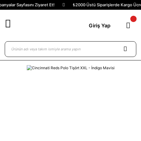
nyalar Sayfasını Ziyaret Et!
₺2000 Üstü Siparişlerde Kargo Ücret
Giriş Yap