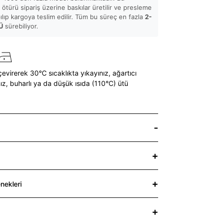
ötürü sipariş üzerine baskılar üretilir ve presleme
pılıp kargoya teslim edilir. Tüm bu süreç en fazla
2-
Ü
sürebiliyor.
çevirerek 30°C sıcaklıkta yıkayınız,
ağartıcı
ız,
buharlı ya da düşük ısıda (110°C) ütü
nekleri