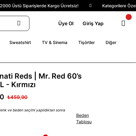
0 Üstü Siparişlerde Kargo Ücretsiz!
Kategorilere Özel İn
Üye Ol
Giriş Yap
Sweatshirt
TV & Sinema
Tişörtler
Diğer
nati Reds | Mr. Red 60’s
L - Kırmızı
90
₺459,90
 renk ve beden seçimi yapıldıktan sonra
Beden
Tablosu