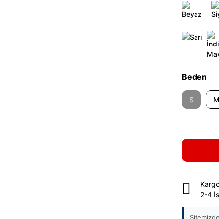
Beden
S
Kargo
2-4 İ
Sitemizde