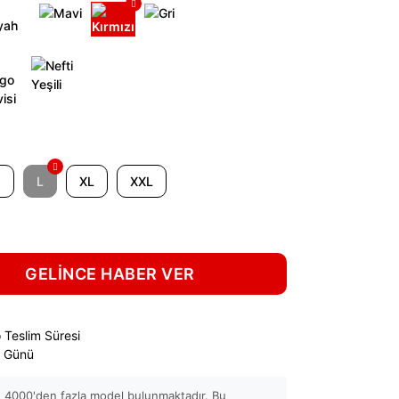
M
L
XL
XXL
GELİNCE HABER VER
 Teslim Süresi
ş Günü
 4000'den fazla model bulunmaktadır. Bu