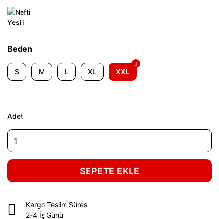
Beden
S
M
L
XL
XXL
Adet
SEPETE EKLE
Kargo Teslim Süresi
2-4 İş Günü