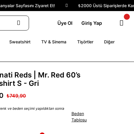
alar Sayfasını Ziyaret Et!
₺2000 Üstü Siparişlerde Kargo 
Üye Ol
Giriş Yap
Sweatshirt
TV & Sinema
Tişörtler
Diğer
nati Reds | Mr. Red 60’s
hirt S - Gri
0
₺749,90
 renk ve beden seçimi yapıldıktan sonra
Beden
Tablosu