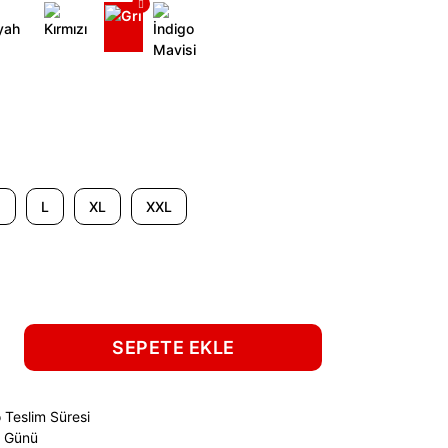
M
L
XL
XXL
SEPETE EKLE
 Teslim Süresi
ş Günü