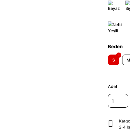
Beden
S
Adet
Kargo
2-4 İ