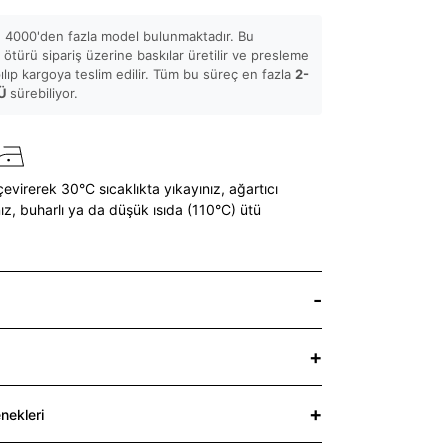
 4000'den fazla model bulunmaktadır. Bu
ötürü sipariş üzerine baskılar üretilir ve presleme
pılıp kargoya teslim edilir. Tüm bu süreç en fazla
2-
Ü
sürebiliyor.
çevirerek 30°C sıcaklıkta yıkayınız,
ağartıcı
ız,
buharlı ya da düşük ısıda (110°C) ütü
nekleri