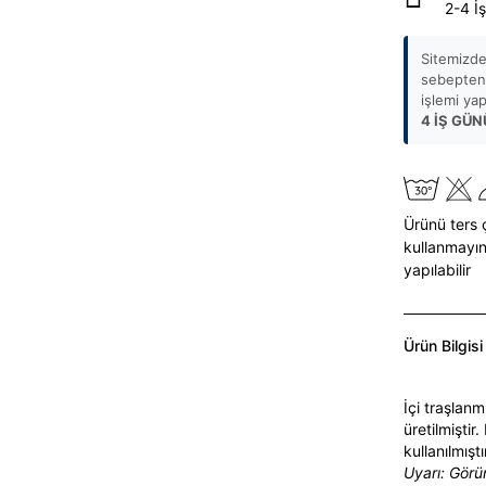
2-4 İ
Sitemizde
sebepten 
işlemi ya
4 İŞ GÜN
Ürünü ters 
kullanmayın
yapılabilir
Ürün Bilgisi
İçi traşlan
üretilmiştir
kullanılmışt
Uyarı: Görü