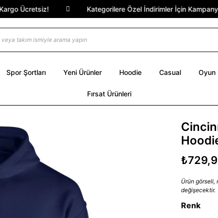
o Ücretsiz!
Kategorilere Özel İndirimler İçin Kampanyalar 
Spor Şortları
Yeni Ürünler
Hoodie
Casual
Oyun
Fırsat Ürünleri
Cincin
Hoodie
₺729,
Ürün görseli,
değişecektir.
Renk