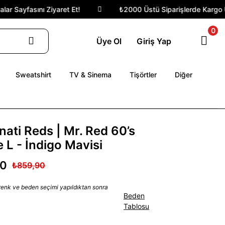
Sayfasını Ziyaret Et!
₺2000 Üstü Siparişlerde Kargo Ücre
0
Üye Ol
Giriş Yap
Sweatshirt
TV & Sinema
Tişörtler
Diğer
nati Reds | Mr. Red 60’s
 L - İndigo Mavisi
90
₺859,90
 renk ve beden seçimi yapıldıktan sonra
Beden
Tablosu