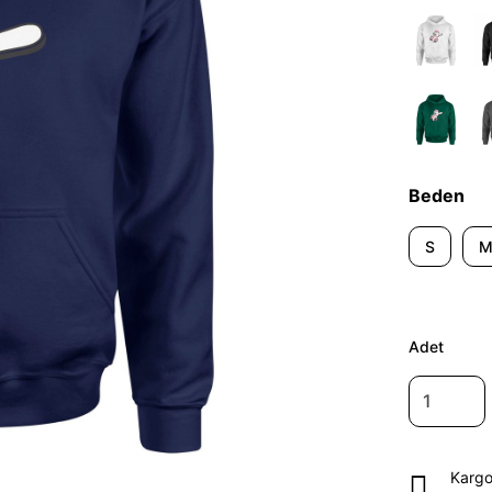
Beden
S
Adet
Kargo