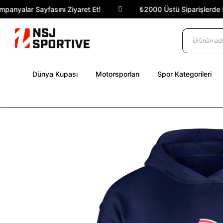
nyalar Sayfasını Ziyaret Et!
₺2000 Üstü Siparişlerde Karg
Dünya Kupası
Motorsporları
Spor Kategorileri