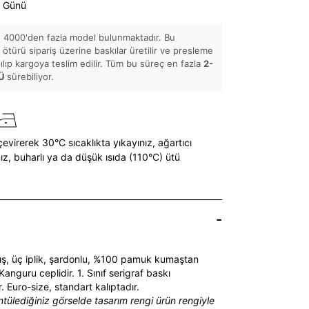
ş Günü
 4000'den fazla model bulunmaktadır. Bu
ötürü sipariş üzerine baskılar üretilir ve presleme
pılıp kargoya teslim edilir. Tüm bu süreç en fazla
2-
Ü
sürebiliyor.
çevirerek 30°C sıcaklıkta yıkayınız,
ağartıcı
ız,
buharlı ya da düşük ısıda (110°C) ütü
mış, üç iplik, şardonlu, %100 pamuk kumaştan
. Kanguru ceplidir. 1. Sınıf serigraf baskı
ır. Euro-size, standart kalıptadır.
ntülediğiniz görselde tasarım rengi ürün rengiyle