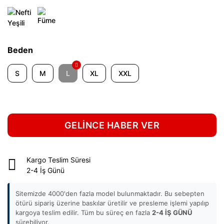
Beden
S
M
L
XL
XXL
GELİNCE HABER VER
Kargo Teslim Süresi
2-4 İş Günü
Sitemizde 4000'den fazla model bulunmaktadır. Bu sebepten
ötürü sipariş üzerine baskılar üretilir ve presleme işlemi yapılıp
kargoya teslim edilir. Tüm bu süreç en fazla
2-4 İŞ GÜNÜ
sürebiliyor.