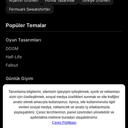
Arjantin Ürünleri
Forma Tasarımlar
Türkiye Ürünleri
Fermuarlı Sweatshirtler
Popüler Temalar
Oyun Tasarımları
DOOM
Half-Life
Fallout
Günlük Giyim
NASA
Denizci
Developer