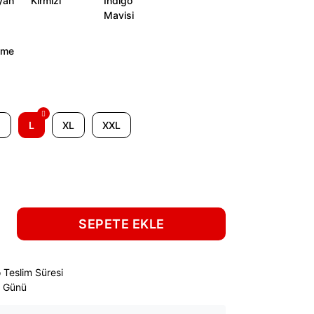
M
L
XL
XXL
SEPETE EKLE
 Teslim Süresi
ş Günü