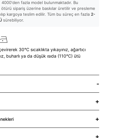
 4000'den fazla model bulunmaktadır. Bu
ötürü sipariş üzerine baskılar üretilir ve presleme
pılıp kargoya teslim edilir. Tüm bu süreç en fazla
2-
Ü
sürebiliyor.
çevirerek 30°C sıcaklıkta yıkayınız,
ağartıcı
ız,
buharlı ya da düşük ısıda (110°C) ütü
nekleri