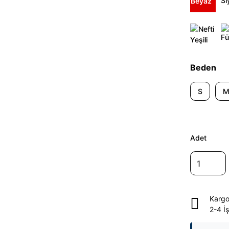
Beden
S
Adet
Kargo
2-4 İ