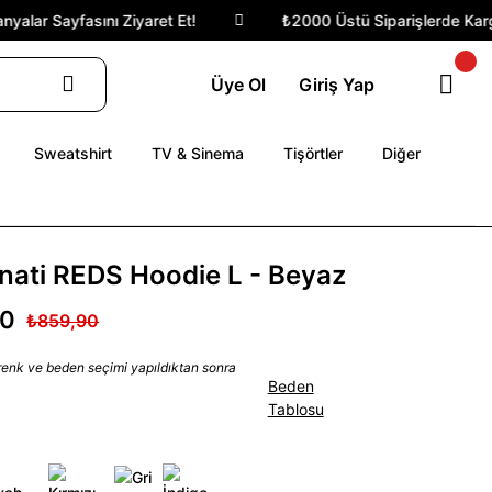
alar Sayfasını Ziyaret Et!
₺2000 Üstü Siparişlerde Kargo 
Üye Ol
Giriş Yap
Sweatshirt
TV & Sinema
Tişörtler
Diğer
nati REDS Hoodie L - Beyaz
90
₺859,90
 renk ve beden seçimi yapıldıktan sonra
Beden
Tablosu