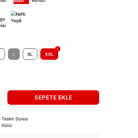
M
L
XL
XXL
SEPETE EKLE
 Teslim Süresi
ş Günü