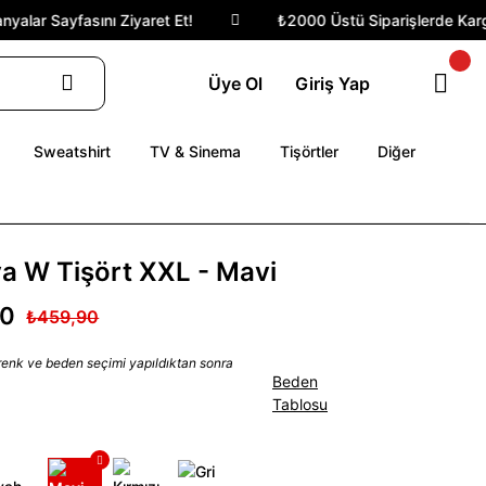
lar Sayfasını Ziyaret Et!
₺2000 Üstü Siparişlerde Kargo 
Üye Ol
Giriş Yap
Sweatshirt
TV & Sinema
Tişörtler
Diğer
ya W Tişört XXL - Mavi
90
₺459,90
 renk ve beden seçimi yapıldıktan sonra
Beden
Tablosu