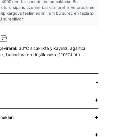
 4000'den fazla model bulunmaktadır. Bu
ötürü sipariş üzerine baskılar üretilir ve presleme
pılıp kargoya teslim edilir. Tüm bu süreç en fazla
2-
Ü
sürebiliyor.
çevirerek 30°C sıcaklıkta yıkayınız,
ağartıcı
ız,
buharlı ya da düşük ısıda (110°C) ütü
nekleri