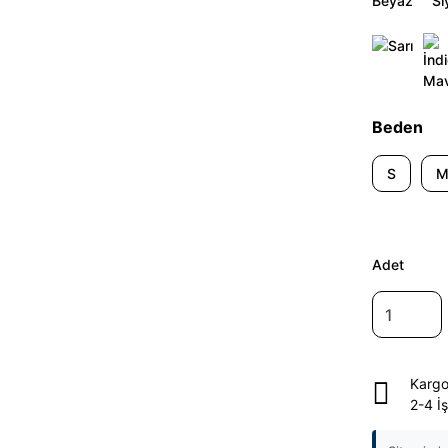
Beden
S
Adet
Kargo
2-4 İ