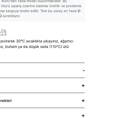
 4000'den fazla model bulunmaktadır. Bu
ötürü sipariş üzerine baskılar üretilir ve presleme
pılıp kargoya teslim edilir. Tüm bu süreç en fazla
2-
Ü
sürebiliyor.
çevirerek 30°C sıcaklıkta yıkayınız,
ağartıcı
ız,
buharlı ya da düşük ısıda (110°C) ütü
nekleri