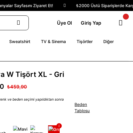
lar Sayfasını Ziyaret Et!
₺2000 Üstü Siparişlerde Kargo 
Üye Ol
Giriş Yap
Sweatshirt
TV & Sinema
Tişörtler
Diğer
ya W Tişört XL - Gri
90
₺459,90
 renk ve beden seçimi yapıldıktan sonra
Beden
Tablosu