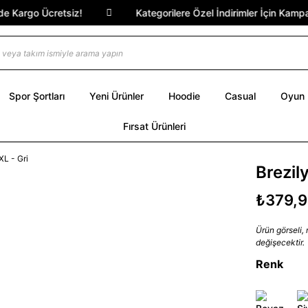
Kargo Ücretsiz!
Kategorilere Özel İndirimler İçin Kampanya
Spor Şortları
Yeni Ürünler
Hoodie
Casual
Oyun
Fırsat Ürünleri
Brezil
₺379,
Ürün görseli,
değişecektir.
Renk