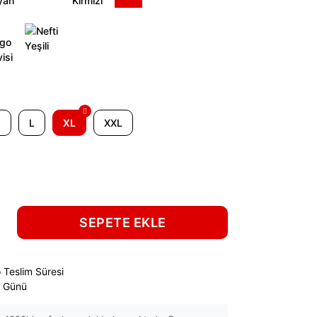
M
L
XL
XXL
SEPETE EKLE
 Teslim Süresi
ş Günü