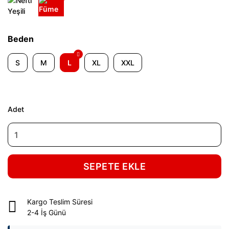
Beden
S
M
L
XL
XXL
Adet
SEPETE EKLE
Kargo Teslim Süresi
2-4 İş Günü