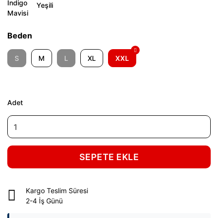
Beden
S
M
L
XL
XXL
Adet
SEPETE EKLE
Kargo Teslim Süresi
2-4 İş Günü