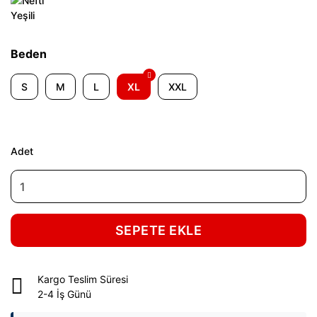
Beden
S
M
L
XL
XXL
Adet
SEPETE EKLE
Kargo Teslim Süresi
2-4 İş Günü