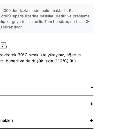
 4000'den fazla model bulunmaktadır. Bu
ötürü sipariş üzerine baskılar üretilir ve presleme
pılıp kargoya teslim edilir. Tüm bu süreç en fazla
2-
Ü
sürebiliyor.
çevirerek 30°C sıcaklıkta yıkayınız,
ağartıcı
ız,
buharlı ya da düşük ısıda (110°C) ütü
nekleri