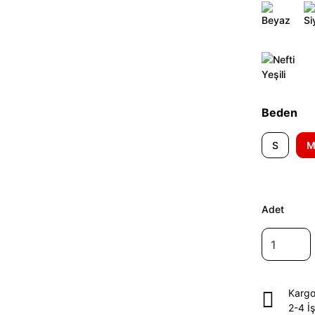
Beden
S
Adet
Kargo
2-4 İ