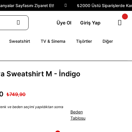
yalar Sayfasını Ziyaret Et!
₺2000 Üstü Siparişlerde Kargo
Üye Ol
Giriş Yap
Sweatshirt
TV & Sinema
Tişörtler
Diğer
ya Sweatshirt M - İndigo
0
₺749,90
 renk ve beden seçimi yapıldıktan sonra
Beden
Tablosu