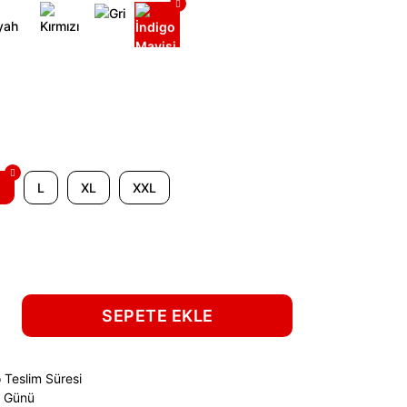
M
L
XL
XXL
SEPETE EKLE
 Teslim Süresi
ş Günü