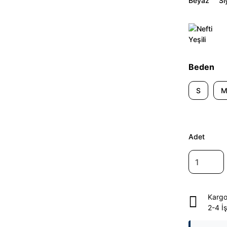
Beden
S
Adet
Kargo
2-4 İ