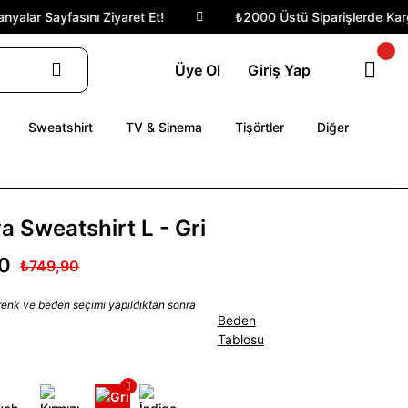
alar Sayfasını Ziyaret Et!
₺2000 Üstü Siparişlerde Kargo 
Üye Ol
Giriş Yap
Sweatshirt
TV & Sinema
Tişörtler
Diğer
ya Sweatshirt L - Gri
0
₺749,90
 renk ve beden seçimi yapıldıktan sonra
Beden
Tablosu