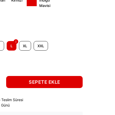
M
L
XL
XXL
SEPETE EKLE
 Teslim Süresi
ş Günü