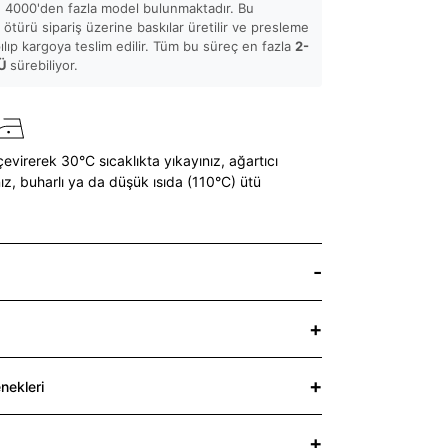
 4000'den fazla model bulunmaktadır. Bu
ötürü sipariş üzerine baskılar üretilir ve presleme
pılıp kargoya teslim edilir. Tüm bu süreç en fazla
2-
Ü
sürebiliyor.
çevirerek 30°C sıcaklıkta yıkayınız,
ağartıcı
ız,
buharlı ya da düşük ısıda (110°C) ütü
nekleri