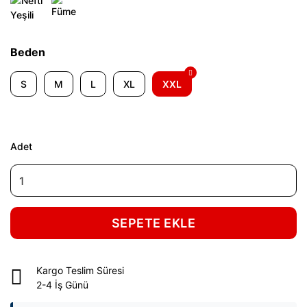
Beden
S
M
L
XL
XXL
Adet
SEPETE EKLE
Kargo Teslim Süresi
2-4 İş Günü