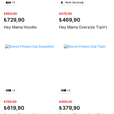
+5
Renk Seçeneği
₺859,90
₺579,90
₺729,90
₺469,90
Hey Mama Hoodie
Hey Mama Oversize Tişört
+3
+5
₺749,90
₺459,90
₺619,90
₺379,90