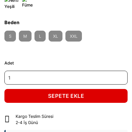
Beden
S
M
L
XL
XXL
Adet
SEPETE EKLE
Kargo Teslim Süresi
2-4 İş Günü