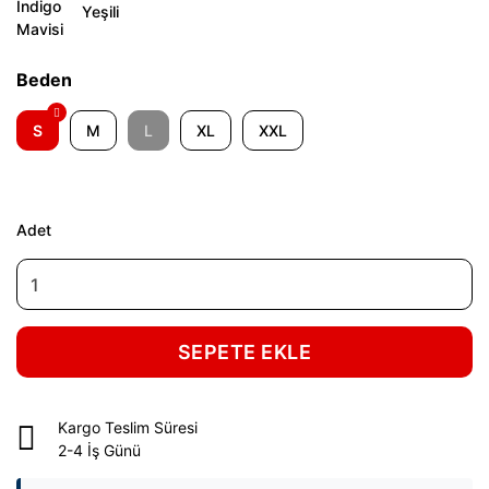
Beden
S
M
L
XL
XXL
Adet
SEPETE EKLE
Kargo Teslim Süresi
2-4 İş Günü