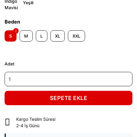
Beden
S
M
L
XL
XXL
Adet
SEPETE EKLE
Kargo Teslim Süresi
2-4 İş Günü