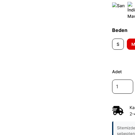
Beden
S
Adet
Ka
2-
Sitemizde
sebepten 