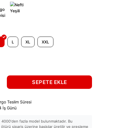
M
L
XL
XXL
SEPETE EKLE
rgo Teslim Süresi
4 İş Günü
 4000'den fazla model bulunmaktadır. Bu
ötürü sipariş üzerine baskılar üretilir ve presleme