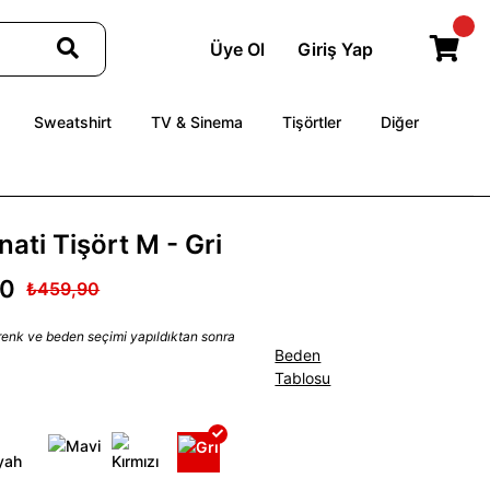
Üye Ol
Giriş Yap
Sweatshirt
TV & Sinema
Tişörtler
Diğer
nati Tişört M - Gri
90
₺459,90
 renk ve beden seçimi yapıldıktan sonra
Beden
Tablosu