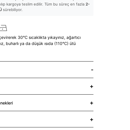
pılıp kargoya teslim edilir. Tüm bu süreç en fazla
2-
Ü
sürebiliyor.
çevirerek 30°C sıcaklıkta yıkayınız,
ağartıcı
ız,
buharlı ya da düşük ısıda (110°C) ütü
nekleri