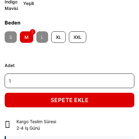
Beden
S
M
L
XL
XXL
Adet
SEPETE EKLE
Kargo Teslim Süresi
2-4 İş Günü