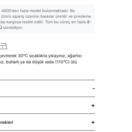
 4000'den fazla model bulunmaktadır. Bu
ötürü sipariş üzerine baskılar üretilir ve presleme
pılıp kargoya teslim edilir. Tüm bu süreç en fazla
2-
Ü
sürebiliyor.
çevirerek 30°C sıcaklıkta yıkayınız,
ağartıcı
ız,
buharlı ya da düşük ısıda (110°C) ütü
nekleri