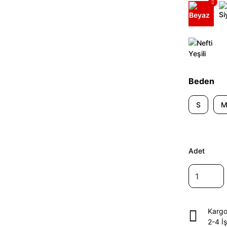
Beden
S
Adet
Kargo
2-4 İ