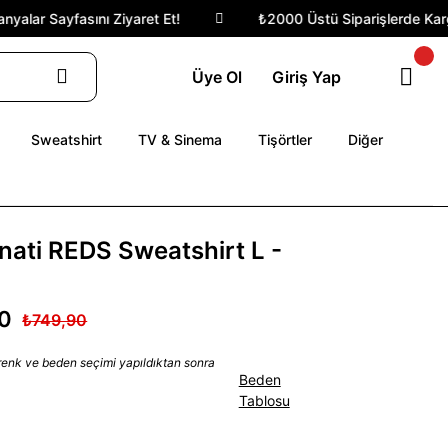
alar Sayfasını Ziyaret Et!
₺2000 Üstü Siparişlerde Kargo 
Üye Ol
Giriş Yap
Sweatshirt
TV & Sinema
Tişörtler
Diğer
nati REDS Sweatshirt L -
0
₺749,90
 renk ve beden seçimi yapıldıktan sonra
Beden
Tablosu