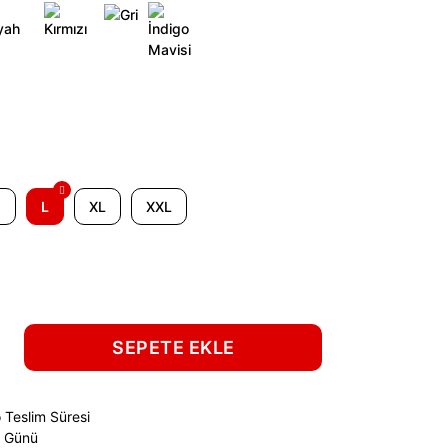
M
L
XL
XXL
SEPETE EKLE
 Teslim Süresi
ş Günü