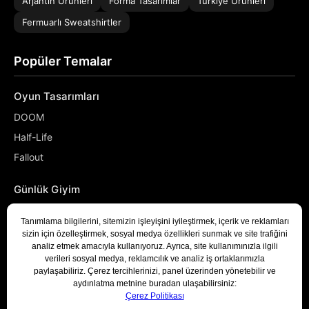
Arjantin Ürünleri
Forma Tasarımlar
Türkiye Ürünleri
Fermuarlı Sweatshirtler
Popüler Temalar
Oyun Tasarımları
DOOM
Half-Life
Fallout
Günlük Giyim
NASA
Denizci
Developer