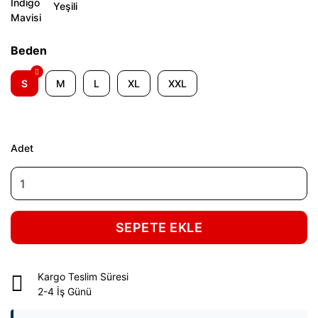
Beden
S
M
L
XL
XXL
Adet
SEPETE EKLE
Kargo Teslim Süresi
2-4 İş Günü