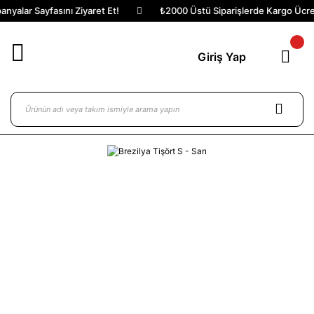
yalar Sayfasını Ziyaret Et!
₺2000 Üstü Siparişlerde Kargo Ücrets
Giriş Yap