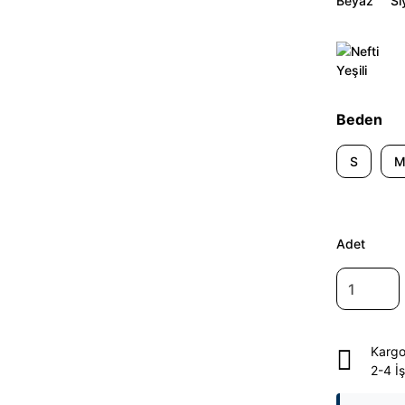
Beden
S
Adet
Kargo
2-4 İ