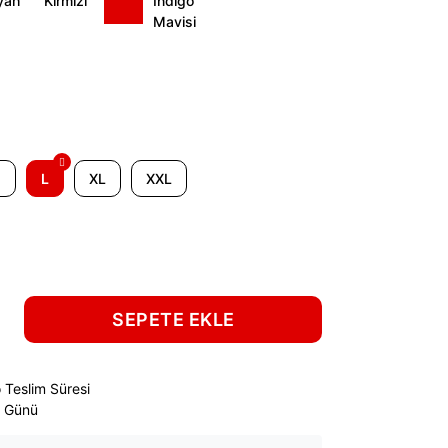
M
L
XL
XXL
SEPETE EKLE
 Teslim Süresi
ş Günü