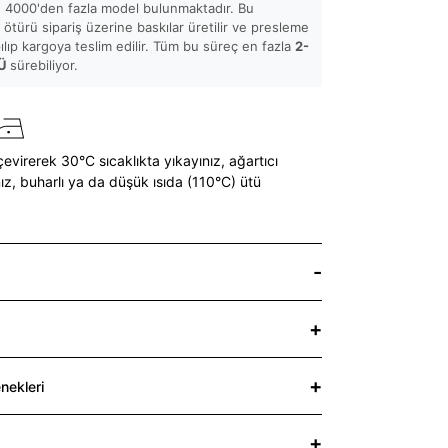
 4000'den fazla model bulunmaktadır. Bu
ötürü sipariş üzerine baskılar üretilir ve presleme
pılıp kargoya teslim edilir. Tüm bu süreç en fazla
2-
Ü
sürebiliyor.
çevirerek 30°C sıcaklıkta yıkayınız,
ağartıcı
ız,
buharlı ya da düşük ısıda (110°C) ütü
nekleri