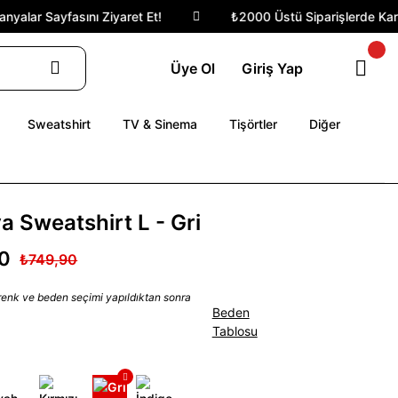
alar Sayfasını Ziyaret Et!
₺2000 Üstü Siparişlerde Kargo 
Üye Ol
Giriş Yap
Sweatshirt
TV & Sinema
Tişörtler
Diğer
ya Sweatshirt L - Gri
0
₺749,90
 renk ve beden seçimi yapıldıktan sonra
Beden
Tablosu