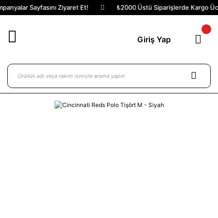
anyalar Sayfasını Ziyaret Et!
₺2000 Üstü Siparişlerde Kargo Ücre
Giriş Yap