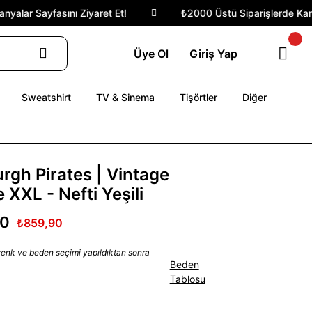
alar Sayfasını Ziyaret Et!
₺2000 Üstü Siparişlerde Kargo 
Üye Ol
Giriş Yap
Sweatshirt
TV & Sinema
Tişörtler
Diğer
urgh Pirates | Vintage
 XXL - Nefti Yeşili
90
₺859,90
 renk ve beden seçimi yapıldıktan sonra
Beden
Tablosu