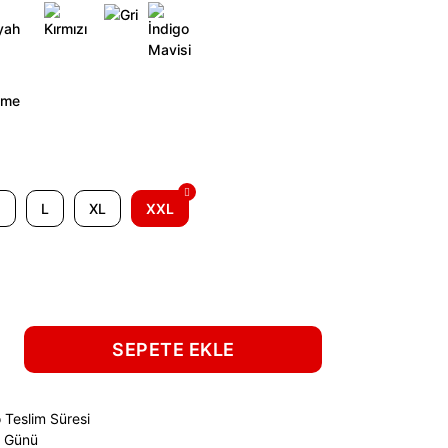
M
L
XL
XXL
SEPETE EKLE
 Teslim Süresi
ş Günü