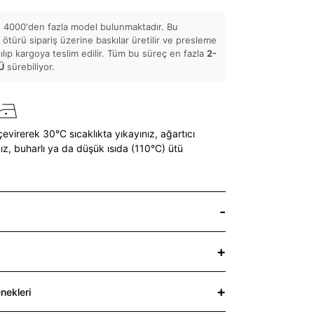
 4000'den fazla model bulunmaktadır. Bu
ötürü sipariş üzerine baskılar üretilir ve presleme
pılıp kargoya teslim edilir. Tüm bu süreç en fazla
2-
Ü
sürebiliyor.
çevirerek 30°C sıcaklıkta yıkayınız,
ağartıcı
ız,
buharlı ya da düşük ısıda (110°C) ütü
nekleri