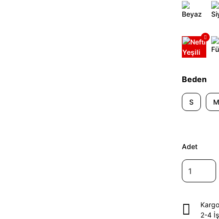
Beden
S
Adet
Kargo
2-4 İ