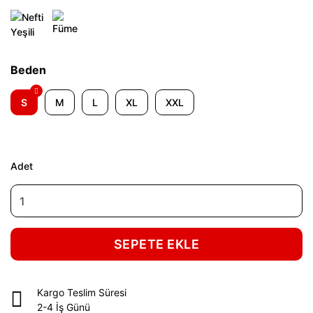
Beden
S
M
L
XL
XXL
Adet
SEPETE EKLE
Kargo Teslim Süresi
2-4 İş Günü